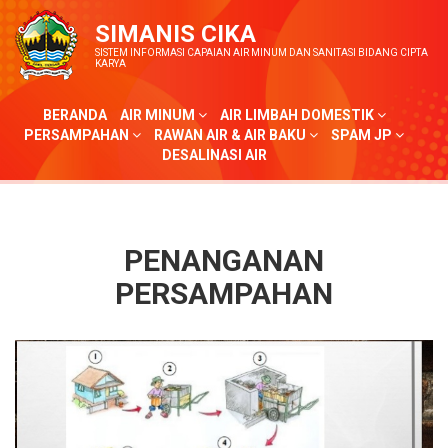
SIMANIS CIKA
SISTEM INFORMASI CAPAIAN AIR MINUM DAN SANITASI BIDANG CIPTA
KARYA
BERANDA
AIR MINUM
AIR LIMBAH DOMESTIK
PERSAMPAHAN
RAWAN AIR & AIR BAKU
SPAM JP
DESALINASI AIR
PENANGANAN
PERSAMPAHAN