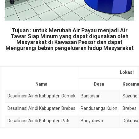
Tujuan : untuk Merubah Air Payau menjadi Air
Tawar Siap Minum yang dapat digunakan oleh
Masyarakat di Kawasan Pesisir dan dapat
Mengurangi beban pengeluaran hidup Masyarakat
Lokasi
Nama
Desa
Kecama
Desalinasi Air di Kabupaten Demak
Banjarsari
Sayung
Desalinasi Air di Kabupaten Brebes
Randusanga Kulon
Brebes
Desalinasi Air di Kabupaten Pati
Banyutowo
Dukuhse