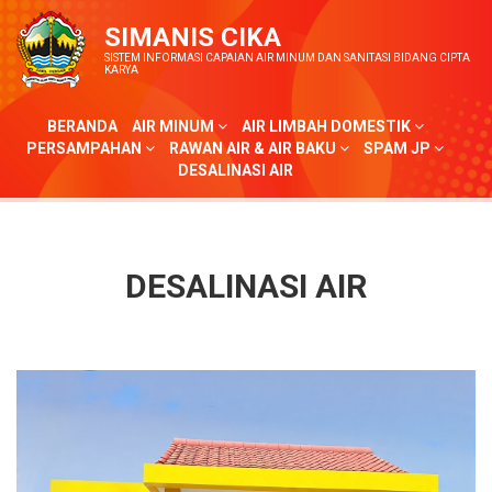
SIMANIS CIKA
SISTEM INFORMASI CAPAIAN AIR MINUM DAN SANITASI BIDANG CIPTA
KARYA
BERANDA
AIR MINUM
AIR LIMBAH DOMESTIK
PERSAMPAHAN
RAWAN AIR & AIR BAKU
SPAM JP
DESALINASI AIR
DESALINASI AIR